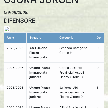
(29/08/2008)
DIFENSORE
Anno
Squadra
Categoria
Gol
2025/2026
ASD Unione
Seconda Categoria
0
Piazza
Girone H
Immacolata
2025/2026
Unione Piazza
Coppa Juniores
0
Immacolata
Provinciali Ascoli
juniores
Piceno Girone G
2025/2026
Unione Piazza
Juniores U19
1
Immacolata
Provinciali Ascoli
juniores
Piceno Girone D
2024/2025
Unione Piazza
Allievi Provinciali II
4