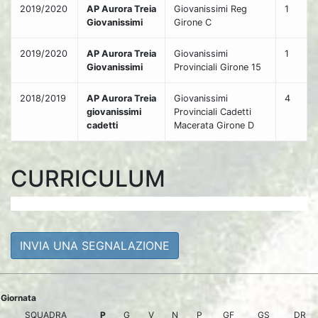
2019/2020
AP Aurora Treia
Giovanissimi Reg
1
Giovanissimi
Girone C
2019/2020
AP Aurora Treia
Giovanissimi
1
Giovanissimi
Provinciali Girone 15
2018/2019
AP Aurora Treia
Giovanissimi
4
giovanissimi
Provinciali Cadetti
cadetti
Macerata Girone D
CURRICULUM
INVIA UNA SEGNALAZIONE
Giornata
SQUADRA
P
G
V
N
P
GF
GS
DR