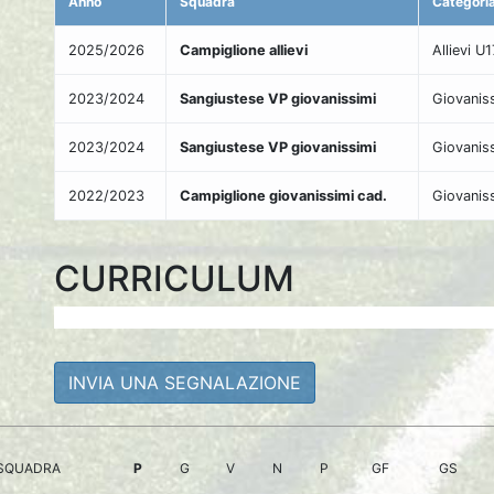
Anno
Squadra
Categori
2025/2026
Campiglione allievi
Allievi U
2023/2024
Sangiustese VP giovanissimi
Giovaniss
2023/2024
Sangiustese VP giovanissimi
Giovaniss
2022/2023
Campiglione giovanissimi cad.
Giovaniss
CURRICULUM
INVIA UNA SEGNALAZIONE
SQUADRA
P
G
V
N
P
GF
GS