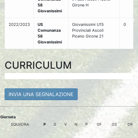
58
Girone H
Giovanissimi
2022/2023
US
Giovanissimi U15
0
Comunanza
Provinciali Ascoli
58
Piceno Girone 21
Giovanissimi
CURRICULUM
INVIA UNA SEGNALAZIONE
Giornata
SQUADRA
P
G
V
N
P
GF
GS
DR