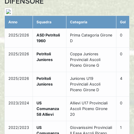
DIFENSORE
Anno
Squadra
Categoria
Gol
2025/2026
ASD Petritoli
Prima Categoria Girone
0
1960
D
2025/2026
Petritoli
Coppa Juniores
0
Juniores
Provinciali Ascoli
Piceno Girone G
2025/2026
Petritoli
Juniores U19
4
Juniores
Provinciali Ascoli
Piceno Girone D
2023/2024
US
Allievi U17 Provinciali
0
Comunanza
Ascoli Piceno Girone
58 Allievi
20
2022/2023
US
Giovanissimi Provinciali
1
Comunanza
II Fase Ascoli Piceno