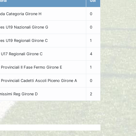
oria
Gol
da Categoria Girone H
0
res U19 Nazionali Girone G
0
res U19 Regionali Girone C
1
i U17 Regionali Girone C
4
i Provinciali II Fase Fermo Girone E
1
i Provinciali Cadetti Ascoli Piceno Girone A
0
nissimi Reg Girone D
2