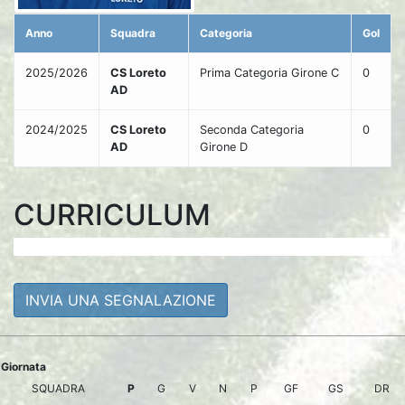
Anno
Squadra
Categoria
Gol
2025/2026
CS Loreto
Prima Categoria Girone C
0
AD
2024/2025
CS Loreto
Seconda Categoria
0
AD
Girone D
CURRICULUM
INVIA UNA SEGNALAZIONE
Giornata
SQUADRA
P
G
V
N
P
GF
GS
DR