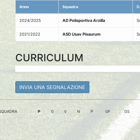
Anno
Squadra
C
2024/2025
AD Polisportiva Arzilla
S
2021/2022
ASD Usav Pisaurum
S
CURRICULUM
INVIA UNA SEGNALAZIONE
SQUADRA
P
G
V
N
P
GF
GS