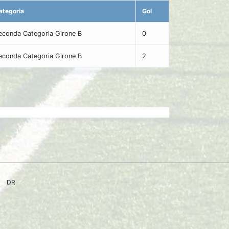
ategoria
Gol
econda Categoria Girone B
0
econda Categoria Girone B
2
DR