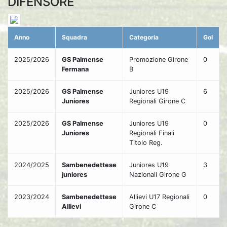
DIFENSORE
Anno
Squadra
Categoria
Gol
2025/2026
GS Palmense
Promozione Girone
0
Fermana
B
2025/2026
GS Palmense
Juniores U19
6
Juniores
Regionali Girone C
2025/2026
GS Palmense
Juniores U19
0
Juniores
Regionali Finali
Titolo Reg.
2024/2025
Sambenedettese
Juniores U19
3
juniores
Nazionali Girone G
2023/2024
Sambenedettese
Allievi U17 Regionali
0
Allievi
Girone C