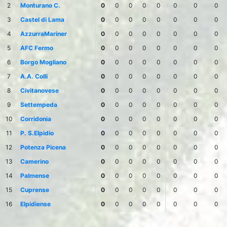
2
Monturano C.
0
0
0
0
0
0
0
0
3
Castel di Lama
0
0
0
0
0
0
0
0
4
AzzurraMariner
0
0
0
0
0
0
0
0
5
AFC Fermo
0
0
0
0
0
0
0
0
6
Borgo Mogliano
0
0
0
0
0
0
0
0
7
A.A. Colli
0
0
0
0
0
0
0
0
8
Civitanovese
0
0
0
0
0
0
0
0
9
Settempeda
0
0
0
0
0
0
0
0
10
Corridonia
0
0
0
0
0
0
0
0
11
P. S.Elpidio
0
0
0
0
0
0
0
0
12
Potenza Picena
0
0
0
0
0
0
0
0
13
Camerino
0
0
0
0
0
0
0
0
14
Palmense
0
0
0
0
0
0
0
0
15
Cuprense
0
0
0
0
0
0
0
0
16
Elpidiense
0
0
0
0
0
0
0
0