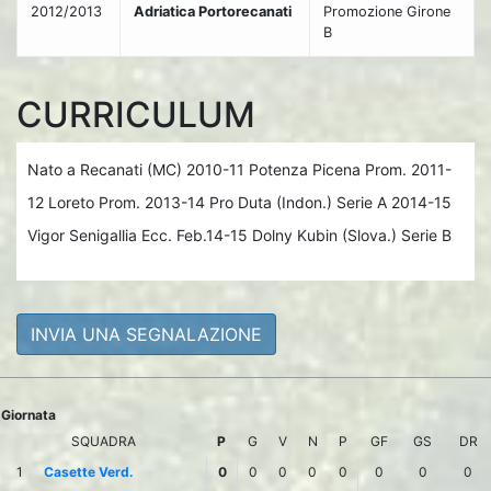
2012/2013
Adriatica Portorecanati
Promozione Girone
B
CURRICULUM
Nato a Recanati (MC) 2010-11 Potenza Picena Prom. 2011-
12 Loreto Prom. 2013-14 Pro Duta (Indon.) Serie A 2014-15
Vigor Senigallia Ecc. Feb.14-15 Dolny Kubin (Slova.) Serie B
INVIA UNA SEGNALAZIONE
Giornata
SQUADRA
P
G
V
N
P
GF
GS
DR
1
Casette Verd.
0
0
0
0
0
0
0
0