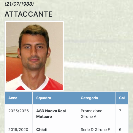
(21/07/1988)
ATTACCANTE
Anno
Squadra
Categoria
Gol
2025/2026
ASD Nuova Real
Promozione
7
Metauro
Girone A
2019/2020
Chieti
Serie D Girone F
6