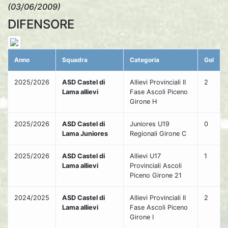
(03/06/2009)
DIFENSORE
Anno
Squadra
Categoria
Gol
2025/2026
ASD Castel di
Allievi Provinciali II
2
Lama allievi
Fase Ascoli Piceno
Girone H
2025/2026
ASD Castel di
Juniores U19
0
Lama Juniores
Regionali Girone C
2025/2026
ASD Castel di
Allievi U17
1
Lama allievi
Provinciali Ascoli
Piceno Girone 21
2024/2025
ASD Castel di
Allievi Provinciali II
2
Lama allievi
Fase Ascoli Piceno
Girone I