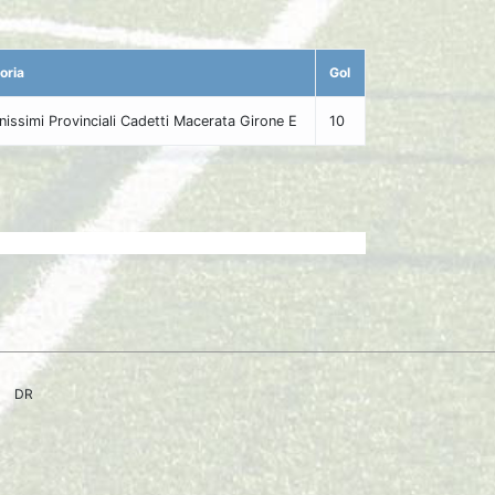
oria
Gol
nissimi Provinciali Cadetti Macerata Girone E
10
DR