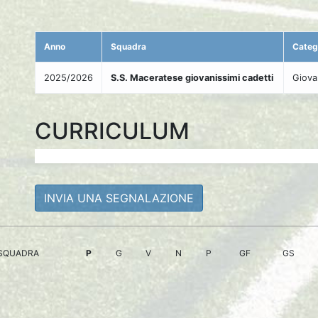
Anno
Squadra
Categ
2025/2026
S.S. Maceratese giovanissimi cadetti
Giova
CURRICULUM
INVIA UNA SEGNALAZIONE
SQUADRA
P
G
V
N
P
GF
GS