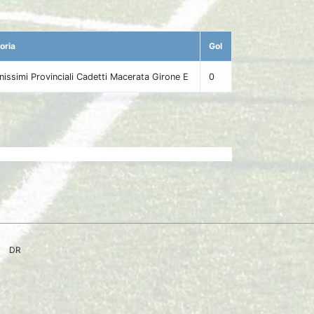
oria
Gol
nissimi Provinciali Cadetti Macerata Girone E
0
DR