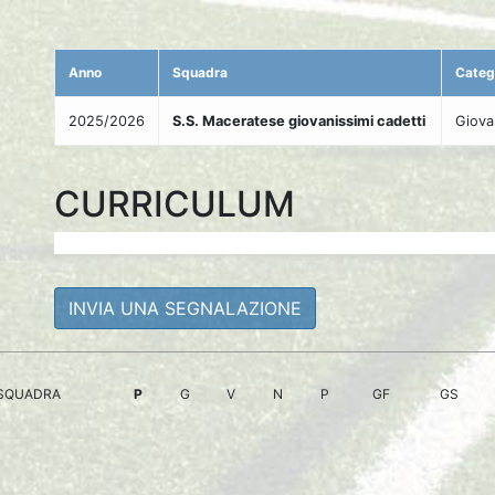
Anno
Squadra
Categ
2025/2026
S.S. Maceratese giovanissimi cadetti
Giova
CURRICULUM
INVIA UNA SEGNALAZIONE
SQUADRA
P
G
V
N
P
GF
GS