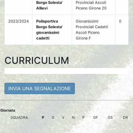
Borgo Solesta'
Provinciali Ascoli
Allievi
Piceno Girone 20
2023/2024
Polisportiva
Giovanissimi
0
Borgo Solesta'
Provinciali Cadetti
giovanissimi
Ascoli Piceno
cadetti
Girone F
CURRICULUM
INVIA UNA SEGNALAZIONE
Giornata
SQUADRA
P
G
V
N
P
GF
GS
DR