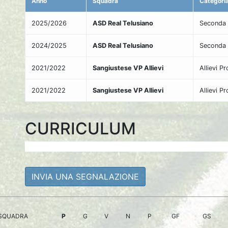
Anno
Squadra
Categori
2025/2026
ASD Real Telusiano
Seconda 
2024/2025
ASD Real Telusiano
Seconda 
2021/2022
Sangiustese VP Allievi
Allievi Pr
2021/2022
Sangiustese VP Allievi
Allievi P
CURRICULUM
INVIA UNA SEGNALAZIONE
SQUADRA
P
G
V
N
P
GF
GS