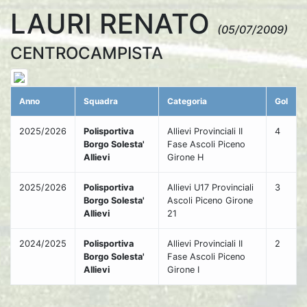
LAURI RENATO
(05/07/2009)
CENTROCAMPISTA
Anno
Squadra
Categoria
Gol
2025/2026
Polisportiva
Allievi Provinciali II
4
Borgo Solesta'
Fase Ascoli Piceno
Allievi
Girone H
2025/2026
Polisportiva
Allievi U17 Provinciali
3
Borgo Solesta'
Ascoli Piceno Girone
Allievi
21
2024/2025
Polisportiva
Allievi Provinciali II
2
Borgo Solesta'
Fase Ascoli Piceno
Allievi
Girone I