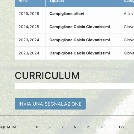
Anno
Squadra
Categ
2025/2026
Campiglione allievi
Allie
2024/2025
Campiglione Calcio Giovanissimi
Giova
2023/2024
Campiglione Calcio Giovanissimi
Giova
2023/2024
Campiglione Calcio Giovanissimi
Giova
CURRICULUM
INVIA UNA SEGNALAZIONE
SQUADRA
P
G
V
N
P
GF
GS