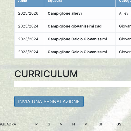
Anno
Squadra
Catego
2025/2026
Campiglione allievi
Alliev
2023/2024
Campiglione giovanissimi cad.
Giovan
2023/2024
Campiglione Calcio Giovanissimi
Giovan
2023/2024
Campiglione Calcio Giovanissimi
Giovan
CURRICULUM
INVIA UNA SEGNALAZIONE
SQUADRA
P
G
V
N
P
GF
GS