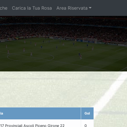
iche
Carica la Tua Rosa
Area Riservata
ia
Gol
U17 Provinciali Ascoli Piceno Girone 22
0