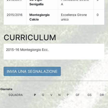
Senigallia
A
2015/2016
Montegiorgio
Eccellenza Girone
0
Calcio
unico
CURRICULUM
2015-16 Montegiorgio Ecc.
INVIA UNA SEGNALAZIONE
Giornata
SQUADRA
P
G
V
N
P
GF
GS
DR