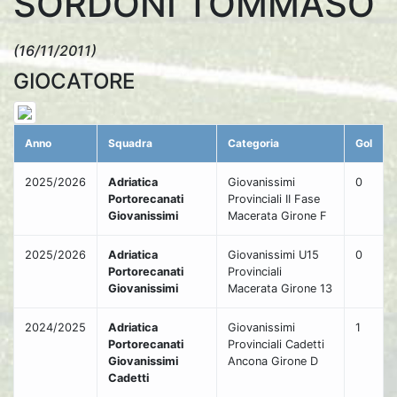
SORDONI TOMMASO
(16/11/2011)
GIOCATORE
Anno
Squadra
Categoria
Gol
2025/2026
Adriatica
Giovanissimi
0
Portorecanati
Provinciali II Fase
Giovanissimi
Macerata Girone F
2025/2026
Adriatica
Giovanissimi U15
0
Portorecanati
Provinciali
Giovanissimi
Macerata Girone 13
2024/2025
Adriatica
Giovanissimi
1
Portorecanati
Provinciali Cadetti
Giovanissimi
Ancona Girone D
Cadetti