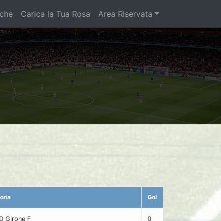
iche
Carica la Tua Rosa
Area Riservata
oria
Gol
 D Girone F
0