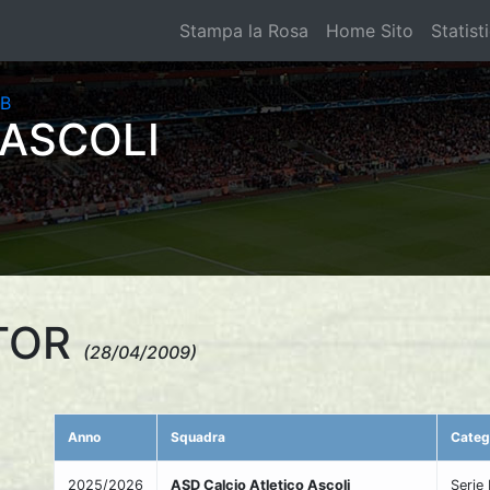
Stampa la Rosa
Home Sito
Statist
 ASCOLI
TOR
(28/04/2009)
Anno
Squadra
Categ
2025/2026
ASD Calcio Atletico Ascoli
Serie