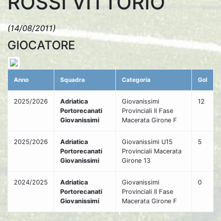
ROSSI VITTORIO
(14/08/2011)
GIOCATORE
Anno
Squadra
Categoria
Gol
2025/2026
Adriatica
Giovanissimi
12
Portorecanati
Provinciali II Fase
Giovanissimi
Macerata Girone F
2025/2026
Adriatica
Giovanissimi U15
5
Portorecanati
Provinciali Macerata
Giovanissimi
Girone 13
2024/2025
Adriatica
Giovanissimi
0
Portorecanati
Provinciali II Fase
Giovanissimi
Macerata Girone F