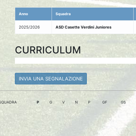
Anno
Squadra
2025/2026
ASD Casette Verdini Juniores
CURRICULUM
INVIA UNA SEGNALAZIONE
SQUADRA
P
G
V
N
P
GF
GS