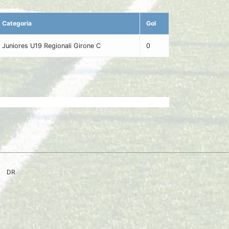
Categoria
Gol
Juniores U19 Regionali Girone C
0
DR