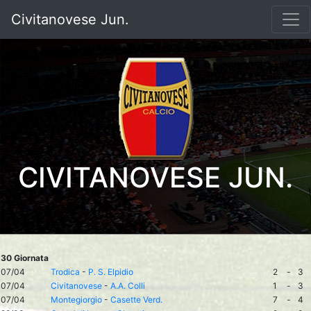
Civitanovese Jun.
CIVITANOVESE JUN.
30 Giornata
07/04
Trodica
-
P. S. Elpidio
2
-
3
07/04
Civitanovese
-
A.A. Colli
1
-
3
07/04
Montegiorgio
-
Casette Verd.
7
-
4