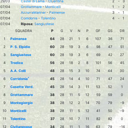
29/03
Castel di Lama
-
Cluentina
2
-
3
07/04
Grottammare
-
Monticelli
1
-
2
07/04
AzzurraMariner
-
Palmense
3
-
1
07/04
Corridonia
-
Tolentino
4
-
1
07/04
Riposa:
Sangiustese
SQUADRA
P
G
V
N
P
GF
GS
DR
1
Palmense
64
28
21
1
6
107
36
71
2
P. S. Elpidio
60
28
19
3
6
98
47
51
3
Sangiustese
60
28
19
3
6
69
42
27
4
Trodica
56
28
18
2
8
101
56
45
5
A.A. Colli
48
28
15
3
10
74
44
30
*
6
Corridonia
45
28
14
4
10
71
47
24
7
Casette Verd.
45
28
14
3
11
53
52
1
8
Grottammare
38
28
11
5
12
59
59
0
9
Montegiorgio
38
28
12
2
14
70
79
-9
10
Monticelli
38
28
11
5
12
41
50
-9
11
Tolentino
37
28
10
7
11
82
82
0
12
Civitanovese
34
28
11
1
16
63
79
-16