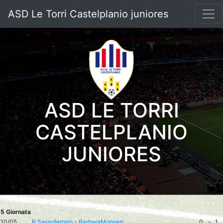
ASD Le Torri Castelplanio juniores
ASD LE TORRI
CASTELPLANIO
JUNIORES
5 Giornata
10/05
R.Sassoferrato
-
BarbaraMonserr
0
-
1