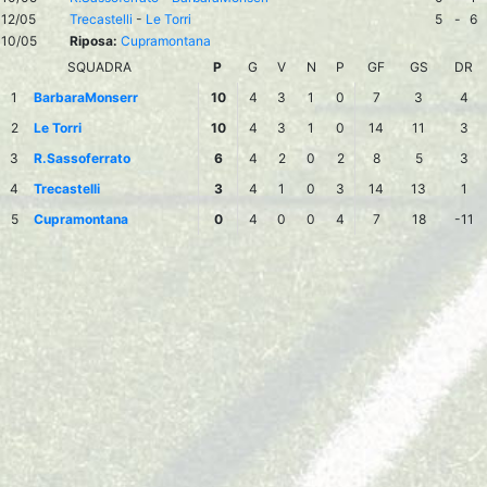
12/05
Trecastelli
-
Le Torri
5
-
6
10/05
Riposa:
Cupramontana
SQUADRA
P
G
V
N
P
GF
GS
DR
1
BarbaraMonserr
10
4
3
1
0
7
3
4
2
Le Torri
10
4
3
1
0
14
11
3
3
R.Sassoferrato
6
4
2
0
2
8
5
3
4
Trecastelli
3
4
1
0
3
14
13
1
5
Cupramontana
0
4
0
0
4
7
18
-11