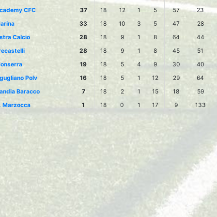
cademy CFC
37
18
12
1
5
57
23
arina
33
18
10
3
5
47
28
stra Calcio
28
18
9
1
8
64
44
recastelli
28
18
9
1
8
45
51
onserra
19
18
5
4
9
30
40
gugliano Polv
16
18
5
1
12
29
64
andia Baracco
7
18
2
1
15
18
59
. Marzocca
1
18
0
1
17
9
133