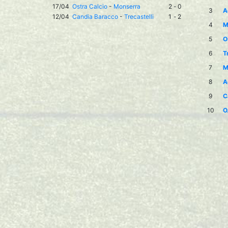
17/04
Ostra Calcio
-
Monserra
2
-
0
3
A
12/04
Candia Baracco
-
Trecastelli
1
-
2
4
M
5
O
6
T
7
M
8
A
9
C
10
O