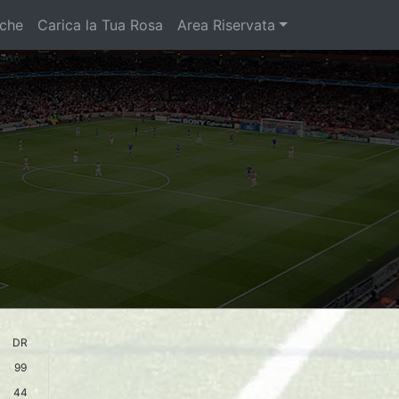
iche
Carica la Tua Rosa
Area Riservata
DR
99
44