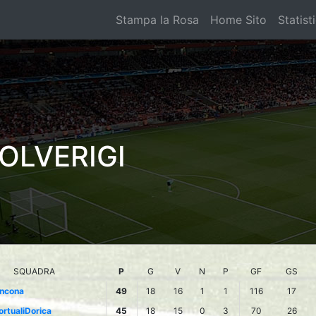
Stampa la Rosa
Home Sito
Statist
OLVERIGI
SQUADRA
P
G
V
N
P
GF
GS
ncona
49
18
16
1
1
116
17
ortualiDorica
45
18
15
0
3
70
26