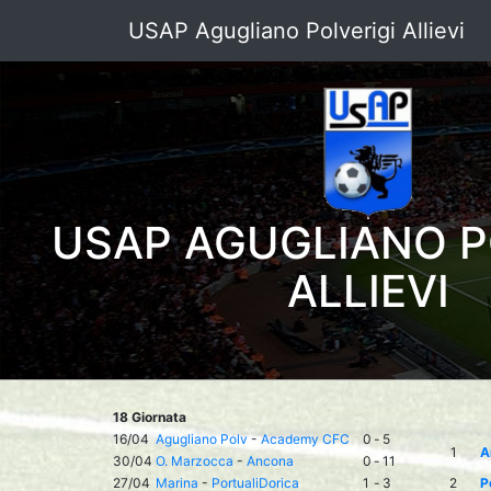
USAP Agugliano Polverigi Allievi
USAP AGUGLIANO P
ALLIEVI
18 Giornata
16/04
Agugliano Polv
-
Academy CFC
0
-
5
1
A
30/04
O. Marzocca
-
Ancona
0
-
11
27/04
Marina
-
PortualiDorica
1
-
3
2
P