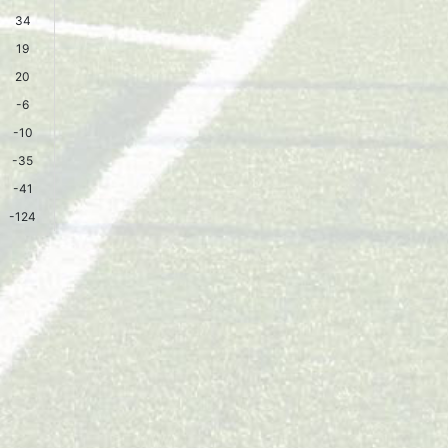
34
19
20
-6
-10
-35
-41
-124