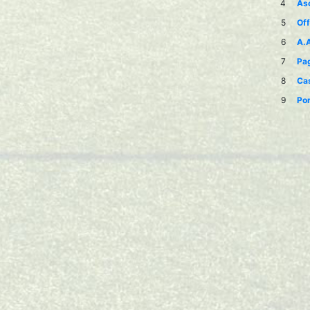
4
Asc
5
Off
6
A.A
7
Pag
8
Ca
9
Po