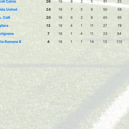
oli Calcio
26
15
8
2
5
61
35
ida United
24
16
7
3
6
50
58
. Colli
20
16
6
2
8
40
65
liare
13
16
4
1
11
27
78
stignano
7
16
1
4
11
23
84
rta Romana B
4
16
1
1
14
13
115