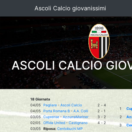
Ascoli Calcio giovanissimi
ASCOLI CALCIO GIO
18 Giornata
04/05
Pagliare
-
Ascoli Calcio
2
-
4
1
Cu
04/05
Porta Romana B
-
A.A. Colli
2
-
1
03/05
Cuprense
-
AzzurraMariner
3
-
2
2
Az
02/05
Offida United
-
Castignano
4
-
2
3
Ce
03/05
Riposa:
Centobuchi MP