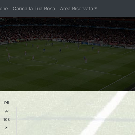
iche
Carica la Tua Rosa
Area Riservata
DR
97
103
21