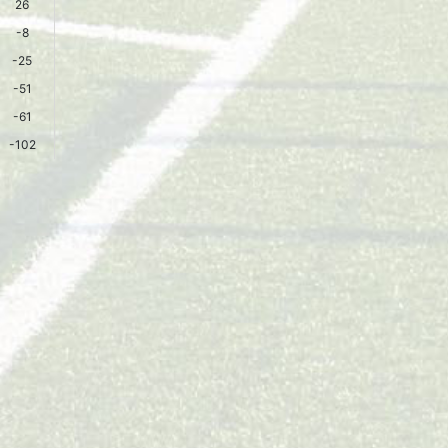
26
-8
-25
-51
-61
-102