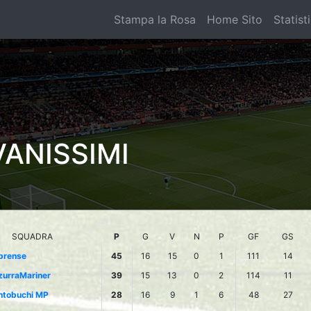
Stampa la Rosa
Home Sito
Statist
VANISSIMI
SQUADRA
P
G
V
N
P
GF
GS
prense
45
16
15
0
1
111
14
zurraMariner
39
15
13
0
2
114
11
ntobuchi MP
28
16
9
1
6
48
27