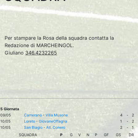
Per stampare la Rosa della squadra contatta la
Redazione di MARCHEINGOL.
Giuliano
346.4232265
5 Giornata
09/05
Camerano
-
Villa Musone
4
-
2
10/05
Loreto
-
GiovaneOffagna
1
-
2
10/05
San Biagio
-
Atl. Conero
2
-
1
SQUADRA
P
G
V
N
P
GF
GS
DR