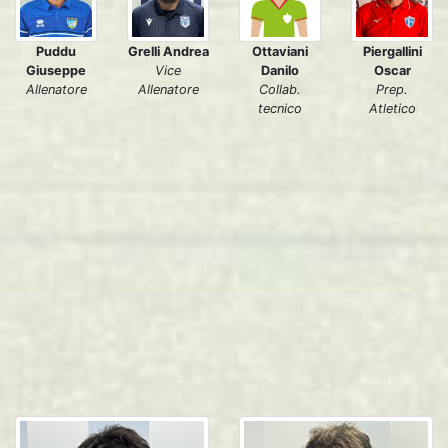
Ottaviani
Puddu
Grelli Andrea
Piergallini
Danilo
Giuseppe
Vice
Oscar
Collab.
Allenatore
Allenatore
Prep.
tecnico
Atletico