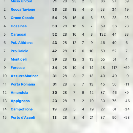
1
Micio United
71
28
23
2
3
86
27
59
2
Roccafluvione
58
28
18
4
6
53
34
19
3
Croce Casale
54
28
16
6
6
53
28
25
4
Cossinea
53
28
16
5
7
59
36
23
5
Carassai
52
28
16
4
8
132
44
88
6
Pol. Altidona
43
28
12
7
9
46
40
6
7
Pro Calcio
42
28
12
6
10
59
52
7
8
Monticelli
39
28
12
3
13
55
51
4
9
Forcese
34
28
10
4
14
48
117
-69
10
AzzurraMariner
31
28
8
7
13
40
49
-9
11
Porta Romana
31
28
8
7
13
45
56
-11
12
Amandola
30
28
7
9
12
37
46
-9
13
Appignano
23
28
7
2
19
30
76
-46
14
Campofilone
19
28
5
4
19
27
61
-34
15
Porto d'Ascoli
13
28
3
4
21
37
90
-53