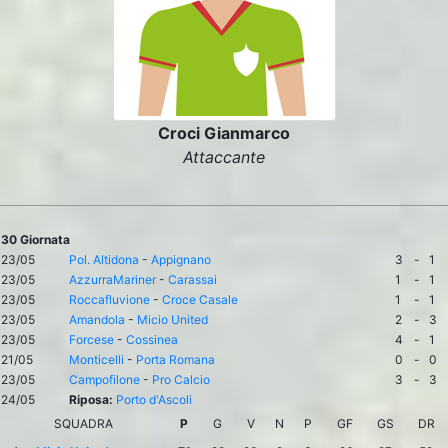
Croci Gianmarco
Attaccante
30 Giornata
23/05
Pol. Altidona
-
Appignano
3
-
1
23/05
AzzurraMariner
-
Carassai
1
-
1
23/05
Roccafluvione
-
Croce Casale
1
-
1
23/05
Amandola
-
Micio United
2
-
3
23/05
Forcese
-
Cossinea
4
-
1
21/05
Monticelli
-
Porta Romana
0
-
0
23/05
Campofilone
-
Pro Calcio
3
-
3
24/05
Riposa:
Porto d'Ascoli
SQUADRA
P
G
V
N
P
GF
GS
DR