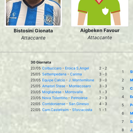
Aigbeken Favour
Bistosini Gionata
Attaccante
Attaccante
30 Giornata
23/05
Colbuccaro
-
Eroica S.Angel
2
-
2
1
S
25/05
Settempedana
-
Carima
3
-
0
23/05
Equipe Calcio
-
J. Montemilone
3
-
0
2
M
25/05
Amatori Stese
-
Montecosaro
3
-
3
3
C
23/05
Moglianese
-
Morrovalle
1
-
3
4
E
23/05
Nova Tolentino
-
Petriolese
2
-
3
22/05
Corridoniense
-
San Ginesio
4
-
3
5
P
22/05
Cam.Castelraim
-
Sforzacosta
1
-
1
6
M
7
S
8
J