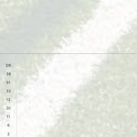
DR
38
51
32
13
20
11
6
2