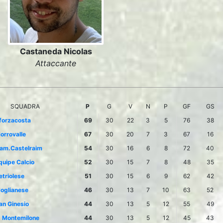
Castaneda Nicolas
Attaccante
SQUADRA
P
G
V
N
P
GF
GS
forzacosta
69
30
22
3
5
76
38
orrovalle
67
30
20
7
3
67
16
am.Castelraim
54
30
16
6
8
72
40
quipe Calcio
52
30
15
7
8
48
35
etriolese
51
30
15
6
9
62
42
oglianese
46
30
13
7
10
63
52
an Ginesio
44
30
13
5
12
55
49
. Montemilone
44
30
13
5
12
45
43