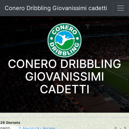
Conero Dribbling Giovanissimi cadetti
CONERO DRIBBLING
GIOVANISSIMI
CADETTI
26 Giornata
09/05
O. Marzocca
-
Ancona
0
-
3