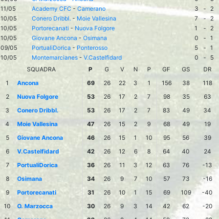
11/05
Academy CFC
-
Camerano
3
-
2
10/05
Conero Dribbl.
-
Moie Vallesina
7
-
2
10/05
Portorecanati
-
Nuova Folgore
1
-
2
10/05
Giovane Ancona
-
Osimana
0
-
1
09/05
PortualiDorica
-
Ponterosso
5
-
1
10/05
Montemarcianes
-
V.Castelfidard
0
-
5
SQUADRA
P
G
V
N
P
GF
GS
DR
1
Ancona
69
26
22
3
1
156
38
118
2
Nuova Folgore
53
26
17
2
7
98
35
63
3
Conero Dribbl.
53
26
17
2
7
83
49
34
4
Moie Vallesina
47
26
15
2
9
68
49
19
5
Giovane Ancona
46
26
15
1
10
95
56
39
6
V.Castelfidard
42
26
12
6
8
64
40
24
7
PortualiDorica
36
26
11
3
12
63
76
-13
8
Osimana
34
26
9
7
10
57
73
-16
9
Portorecanati
31
26
10
1
15
69
109
-40
10
O. Marzocca
30
26
9
3
14
42
62
-20