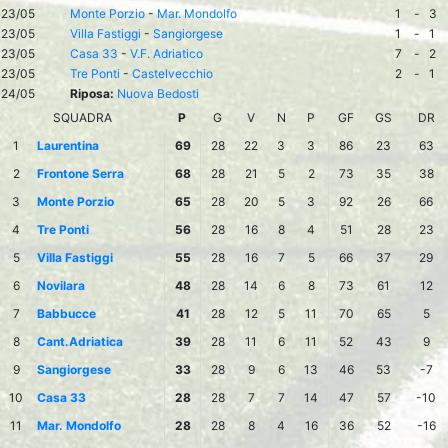
23/05
Monte Porzio
-
Mar. Mondolfo
1
-
3
23/05
Villa Fastiggi
-
Sangiorgese
1
-
1
23/05
Casa 33
-
V.F. Adriatico
7
-
2
23/05
Tre Ponti
-
Castelvecchio
2
-
1
24/05
Riposa:
Nuova Bedosti
SQUADRA
P
G
V
N
P
GF
GS
DR
1
Laurentina
69
28
22
3
3
86
23
63
2
Frontone Serra
68
28
21
5
2
73
35
38
3
Monte Porzio
65
28
20
5
3
92
26
66
4
Tre Ponti
56
28
16
8
4
51
28
23
5
Villa Fastiggi
55
28
16
7
5
66
37
29
6
Novilara
48
28
14
6
8
73
61
12
7
Babbucce
41
28
12
5
11
70
65
5
8
Cant.Adriatica
39
28
11
6
11
52
43
9
9
Sangiorgese
33
28
9
6
13
46
53
-7
10
Casa 33
28
28
7
7
14
47
57
-10
11
Mar. Mondolfo
28
28
8
4
16
36
52
-16