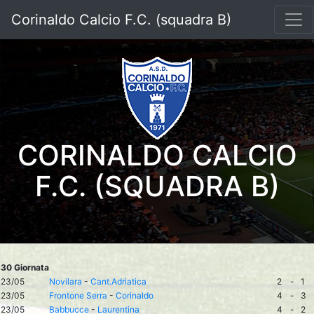
Corinaldo Calcio F.C. (squadra B)
CORINALDO CALCIO
F.C. (SQUADRA B)
30 Giornata
23/05
Novilara
-
Cant.Adriatica
2
-
1
23/05
Frontone Serra
-
Corinaldo
4
-
3
23/05
Babbucce
-
Laurentina
4
-
2