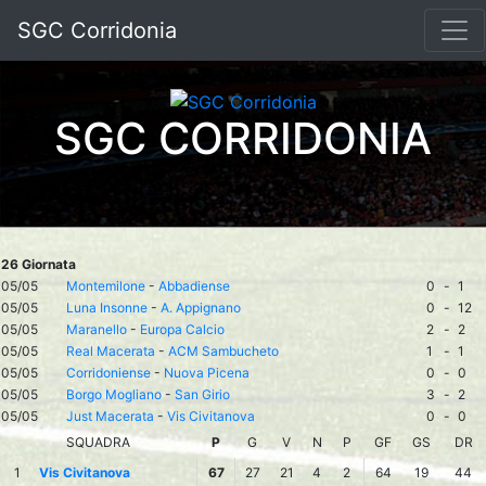
SGC Corridonia
SGC CORRIDONIA
26 Giornata
05/05
Montemilone
-
Abbadiense
0
-
1
05/05
Luna Insonne
-
A. Appignano
0
-
12
05/05
Maranello
-
Europa Calcio
2
-
2
05/05
Real Macerata
-
ACM Sambucheto
1
-
1
05/05
Corridoniense
-
Nuova Picena
0
-
0
05/05
Borgo Mogliano
-
San Girio
3
-
2
05/05
Just Macerata
-
Vis Civitanova
0
-
0
SQUADRA
P
G
V
N
P
GF
GS
DR
1
Vis Civitanova
67
27
21
4
2
64
19
44