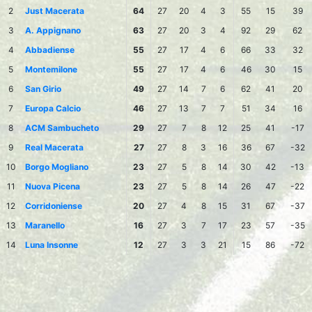
2
Just Macerata
64
27
20
4
3
55
15
39
3
A. Appignano
63
27
20
3
4
92
29
62
4
Abbadiense
55
27
17
4
6
66
33
32
5
Montemilone
55
27
17
4
6
46
30
15
6
San Girio
49
27
14
7
6
62
41
20
7
Europa Calcio
46
27
13
7
7
51
34
16
8
ACM Sambucheto
29
27
7
8
12
25
41
-17
9
Real Macerata
27
27
8
3
16
36
67
-32
10
Borgo Mogliano
23
27
5
8
14
30
42
-13
11
Nuova Picena
23
27
5
8
14
26
47
-22
12
Corridoniense
20
27
4
8
15
31
67
-37
13
Maranello
16
27
3
7
17
23
57
-35
14
Luna Insonne
12
27
3
3
21
15
86
-72