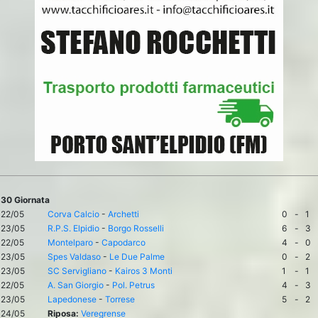
30 Giornata
22/05
Corva Calcio
-
Archetti
0
-
1
23/05
R.P.S. Elpidio
-
Borgo Rosselli
6
-
3
22/05
Montelparo
-
Capodarco
4
-
0
23/05
Spes Valdaso
-
Le Due Palme
0
-
2
23/05
SC Servigliano
-
Kairos 3 Monti
1
-
1
22/05
A. San Giorgio
-
Pol. Petrus
4
-
3
23/05
Lapedonese
-
Torrese
5
-
2
24/05
Riposa:
Veregrense