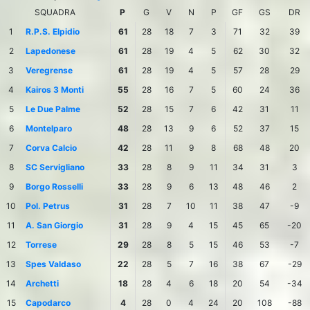
SQUADRA
P
G
V
N
P
GF
GS
DR
1
R.P.S. Elpidio
61
28
18
7
3
71
32
39
2
Lapedonese
61
28
19
4
5
62
30
32
3
Veregrense
61
28
19
4
5
57
28
29
4
Kairos 3 Monti
55
28
16
7
5
60
24
36
5
Le Due Palme
52
28
15
7
6
42
31
11
6
Montelparo
48
28
13
9
6
52
37
15
7
Corva Calcio
42
28
11
9
8
68
48
20
8
SC Servigliano
33
28
8
9
11
34
31
3
9
Borgo Rosselli
33
28
9
6
13
48
46
2
10
Pol. Petrus
31
28
7
10
11
38
47
-9
11
A. San Giorgio
31
28
9
4
15
45
65
-20
12
Torrese
29
28
8
5
15
46
53
-7
13
Spes Valdaso
22
28
5
7
16
38
67
-29
14
Archetti
18
28
4
6
18
20
54
-34
15
Capodarco
4
28
0
4
24
20
108
-88