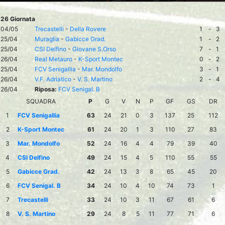
26 Giornata
04/05
Trecastelli
-
Della Rovere
1
-
3
25/04
Muraglia
-
Gabicce Grad.
1
-
2
25/04
CSI Delfino
-
Giovane S.Orso
7
-
1
26/04
Real Metauro
-
K-Sport Montec
0
-
2
25/04
FCV Senigallia
-
Mar. Mondolfo
3
-
1
26/04
V.F. Adriatico
-
V. S. Martino
2
-
4
26/04
Riposa:
FCV Senigal. B
SQUADRA
P
G
V
N
P
GF
GS
DR
1
FCV Senigallia
63
24
21
0
3
137
25
112
2
K-Sport Montec
61
24
20
1
3
110
27
83
3
Mar. Mondolfo
52
24
16
4
4
79
39
40
4
CSI Delfino
49
24
15
4
5
110
55
55
5
Gabicce Grad.
42
24
13
3
8
65
45
20
6
FCV Senigal. B
34
24
10
4
10
74
73
1
7
Trecastelli
33
24
10
3
11
67
61
6
8
V. S. Martino
29
24
8
5
11
77
71
6