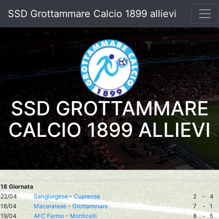
SSD Grottammare Calcio 1899 allievi
SSD GROTTAMMARE
CALCIO 1899 ALLIEVI
18 Giornata
22/04
Sangiorgese
-
Cuprense
2
-
4
18/04
Maceratese
-
Grottammare
7
-
1
19/04
AFC Fermo
-
Monticelli
8
-
5