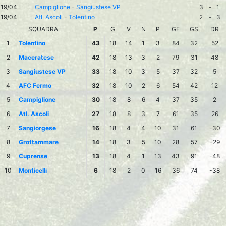
19/04
Campiglione
-
Sangiustese VP
3
-
1
19/04
Atl. Ascoli
-
Tolentino
2
-
3
SQUADRA
P
G
V
N
P
GF
GS
DR
1
Tolentino
43
18
14
1
3
84
32
52
2
Maceratese
42
18
13
3
2
79
31
48
3
Sangiustese VP
33
18
10
3
5
37
32
5
4
AFC Fermo
32
18
10
2
6
54
42
12
5
Campiglione
30
18
8
6
4
37
35
2
6
Atl. Ascoli
27
18
8
3
7
61
35
26
7
Sangiorgese
16
18
4
4
10
31
61
-30
8
Grottammare
14
18
3
5
10
28
57
-29
9
Cuprense
13
18
4
1
13
43
91
-48
10
Monticelli
6
18
2
0
16
36
74
-38