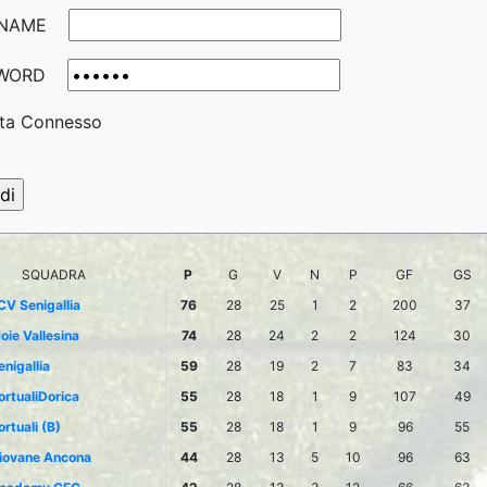
NAME
WORD
ta Connesso
SQUADRA
P
G
V
N
P
GF
GS
CV Senigallia
76
28
25
1
2
200
37
oie Vallesina
74
28
24
2
2
124
30
enigallia
59
28
19
2
7
83
34
ortualiDorica
55
28
18
1
9
107
49
ortuali (B)
55
28
18
1
9
96
55
iovane Ancona
44
28
13
5
10
96
63