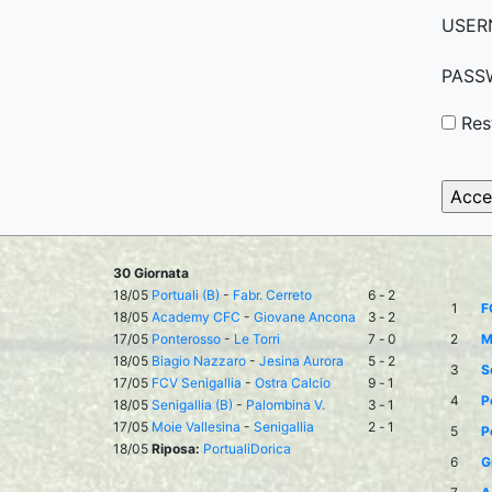
USER
PASS
Res
30 Giornata
18/05
Portuali (B)
-
Fabr. Cerreto
6
-
2
1
F
18/05
Academy CFC
-
Giovane Ancona
3
-
2
17/05
Ponterosso
-
Le Torri
7
-
0
2
M
18/05
Biagio Nazzaro
-
Jesina Aurora
5
-
2
3
S
17/05
FCV Senigallia
-
Ostra Calcio
9
-
1
4
P
18/05
Senigallia (B)
-
Palombina V.
3
-
1
17/05
Moie Vallesina
-
Senigallia
2
-
1
5
P
18/05
Riposa:
PortualiDorica
6
G