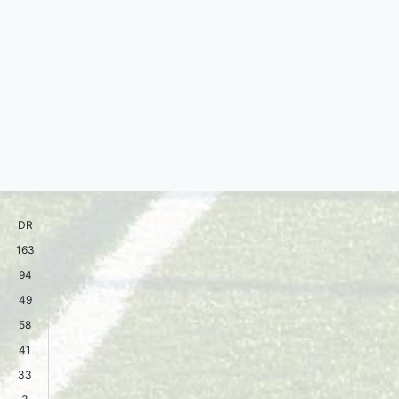
DR
163
94
49
58
41
33