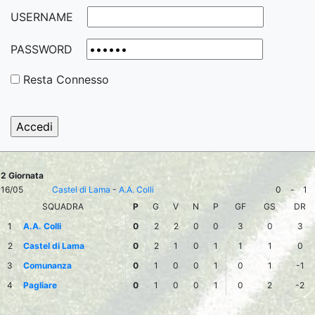
USERNAME
PASSWORD
Resta Connesso
2 Giornata
16/05
Castel di Lama
-
A.A. Colli
0
-
1
SQUADRA
P
G
V
N
P
GF
GS
DR
1
A.A. Colli
0
2
2
0
0
3
0
3
2
Castel di Lama
0
2
1
0
1
1
1
0
3
Comunanza
0
1
0
0
1
0
1
-1
4
Pagliare
0
1
0
0
1
0
2
-2