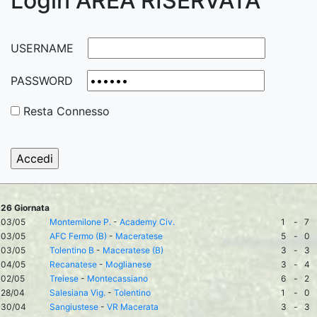
Login AREA RISERVATA
USERNAME
PASSWORD
Resta Connesso
26 Giornata
03/05
Montemilone P.
-
Academy Civ.
1
-
7
03/05
AFC Fermo (B)
-
Maceratese
5
-
0
03/05
Tolentino B
-
Maceratese (B)
3
-
3
04/05
Recanatese
-
Moglianese
3
-
4
02/05
Treiese
-
Montecassiano
6
-
2
28/04
Salesiana Vig.
-
Tolentino
1
-
0
30/04
Sangiustese
-
VR Macerata
3
-
3