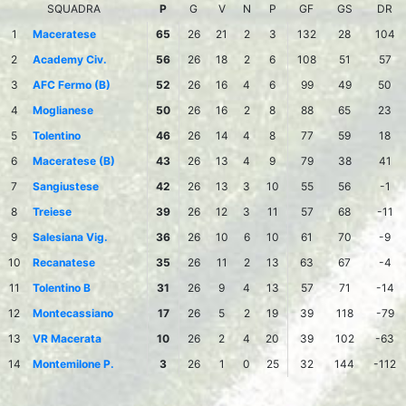
SQUADRA
P
G
V
N
P
GF
GS
DR
1
Maceratese
65
26
21
2
3
132
28
104
2
Academy Civ.
56
26
18
2
6
108
51
57
3
AFC Fermo (B)
52
26
16
4
6
99
49
50
4
Moglianese
50
26
16
2
8
88
65
23
5
Tolentino
46
26
14
4
8
77
59
18
6
Maceratese (B)
43
26
13
4
9
79
38
41
7
Sangiustese
42
26
13
3
10
55
56
-1
8
Treiese
39
26
12
3
11
57
68
-11
9
Salesiana Vig.
36
26
10
6
10
61
70
-9
10
Recanatese
35
26
11
2
13
63
67
-4
11
Tolentino B
31
26
9
4
13
57
71
-14
12
Montecassiano
17
26
5
2
19
39
118
-79
13
VR Macerata
10
26
2
4
20
39
102
-63
14
Montemilone P.
3
26
1
0
25
32
144
-112