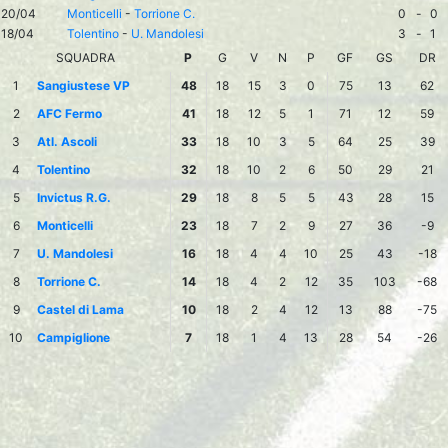
20/04
Monticelli
-
Torrione C.
0
-
0
18/04
Tolentino
-
U. Mandolesi
3
-
1
SQUADRA
P
G
V
N
P
GF
GS
DR
1
Sangiustese VP
48
18
15
3
0
75
13
62
2
AFC Fermo
41
18
12
5
1
71
12
59
3
Atl. Ascoli
33
18
10
3
5
64
25
39
4
Tolentino
32
18
10
2
6
50
29
21
5
Invictus R.G.
29
18
8
5
5
43
28
15
6
Monticelli
23
18
7
2
9
27
36
-9
7
U. Mandolesi
16
18
4
4
10
25
43
-18
8
Torrione C.
14
18
4
2
12
35
103
-68
9
Castel di Lama
10
18
2
4
12
13
88
-75
10
Campiglione
7
18
1
4
13
28
54
-26