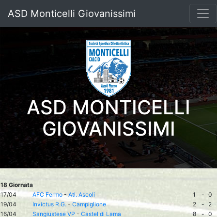
ASD Monticelli Giovanissimi
ASD MONTICELLI
GIOVANISSIMI
18 Giornata
17/04
AFC Fermo
-
Atl. Ascoli
1
-
0
19/04
Invictus R.G.
-
Campiglione
2
-
2
16/04
Sangiustese VP
-
Castel di Lama
8
-
0