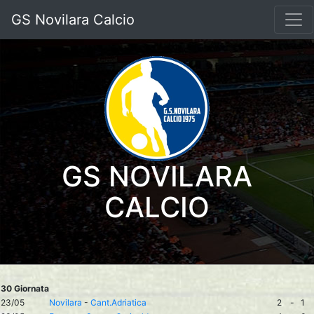
GS Novilara Calcio
GS NOVILARA
CALCIO
30 Giornata
23/05
Novilara
-
Cant.Adriatica
2
-
1