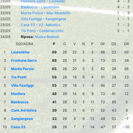
23/05
Frontone Serra
-
Corinaldo
4
-
3
23/05
Babbucce
-
Laurentina
4
-
2
23/05
Monte Porzio
-
Mar. Mondolfo
1
-
3
23/05
Villa Fastiggi
-
Sangiorgese
1
-
1
23/05
Casa 33
-
V.F. Adriatico
7
-
2
23/05
Tre Ponti
-
Castelvecchio
2
-
1
24/05
Riposa:
Nuova Bedosti
SQUADRA
P
G
V
N
P
GF
GS
DR
1
Laurentina
69
28
22
3
3
86
23
63
2
Frontone Serra
68
28
21
5
2
73
35
38
3
Monte Porzio
65
28
20
5
3
92
26
66
4
Tre Ponti
56
28
16
8
4
51
28
23
5
Villa Fastiggi
55
28
16
7
5
66
37
29
6
Novilara
48
28
14
6
8
73
61
12
7
Babbucce
41
28
12
5
11
70
65
5
8
Cant.Adriatica
39
28
11
6
11
52
43
9
9
Sangiorgese
33
28
9
6
13
46
53
-7
10
Casa 33
28
28
7
7
14
47
57
-10