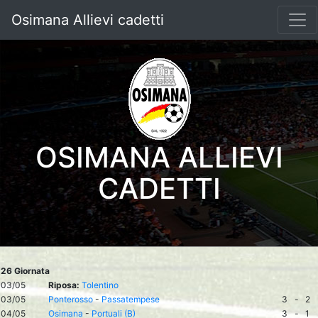
Osimana Allievi cadetti
OSIMANA ALLIEVI
CADETTI
26 Giornata
03/05
Riposa:
Tolentino
03/05
Ponterosso
-
Passatempese
3
-
2
04/05
Osimana
-
Portuali (B)
3
-
1