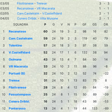
03/05
Filottranese
-
Treiese
3
-
3
03/05
Recanatese
-
VR Macerata
1
-
1
02/05
Cam.Castelraim
-
V.Castelfidard
2
-
1
04/05
Conero Dribbl.
-
Villa Musone
2
-
1
SQUADRA
P
G
V
N
P
GF
GS
DR
1
Recanatese
60
24
19
3
2
98
16
82
2
Cam.Castelraim
59
24
19
2
3
119
40
79
3
Tolentino
57
24
18
3
3
97
38
59
4
V.Castelfidard
52
24
17
1
6
132
38
94
5
Osimana
43
24
13
4
7
64
50
14
6
VR Macerata
33
24
10
3
11
88
96
-8
7
Portuali (B)
32
24
10
2
12
52
74
-22
8
Treiese
31
24
10
1
13
83
75
8
9
Filottranese
28
24
8
4
12
65
84
-19
10
Passatempese
25
24
8
1
15
50
89
-39
11
Conero Dribbl.
16
24
5
1
18
43
96
-53
12
Ponterosso
13
24
4
1
19
44
133
-89