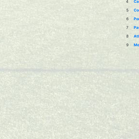
4
Ca
5
Co
6
Po
7
Pa
8
At
9
Mo