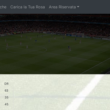
iche
Carica la Tua Rosa
Area Riservata
DR
63
35
45