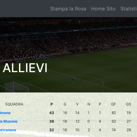
Stampa la Rosa
Home Sito
Statist
ALLIEVI
SQUADRA
P
G
V
N
P
GF
GS
imana
43
16
14
1
1
82
19
lla Musone
36
16
12
0
4
62
27
ottranese
32
16
10
2
4
74
29