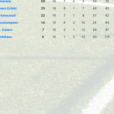
merano
25
16
7
4
5
34
25
nero Dribbl.
25
16
8
1
7
46
40
rtorecanati
22
16
7
1
8
37
42
ssatempese
14
16
4
2
10
24
44
l. Conero
7
16
2
1
13
34
87
ntefano
5
16
1
2
13
30
110