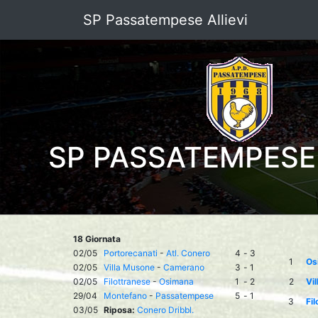
SP Passatempese Allievi
SP PASSATEMPESE 
18 Giornata
02/05
Portorecanati
-
Atl. Conero
4
-
3
1
Os
02/05
Villa Musone
-
Camerano
3
-
1
02/05
Filottranese
-
Osimana
1
-
2
2
Vi
29/04
Montefano
-
Passatempese
5
-
1
3
Fil
03/05
Riposa:
Conero Dribbl.