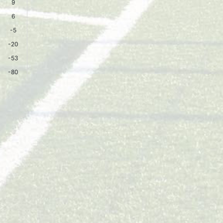
9
6
-5
-20
-53
-80