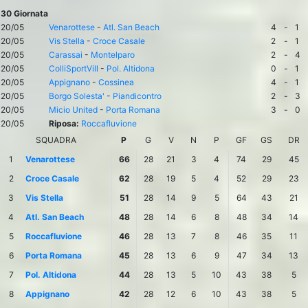
30 Giornata
20/05
Venarottese
-
Atl. San Beach
4
-
1
20/05
Vis Stella
-
Croce Casale
2
-
1
20/05
Carassai
-
Montelparo
2
-
4
20/05
ColliSportVill
-
Pol. Altidona
0
-
1
20/05
Appignano
-
Cossinea
4
-
1
20/05
Borgo Solesta'
-
Piandicontro
2
-
3
20/05
Micio United
-
Porta Romana
3
-
0
20/05
Riposa:
Roccafluvione
SQUADRA
P
G
V
N
P
GF
GS
DR
1
Venarottese
66
28
21
3
4
74
29
45
2
Croce Casale
62
28
19
5
4
52
29
23
3
Vis Stella
51
28
14
9
5
64
43
21
4
Atl. San Beach
48
28
14
6
8
48
34
14
5
Roccafluvione
46
28
13
7
8
46
35
11
6
Porta Romana
45
28
13
6
9
47
34
13
7
Pol. Altidona
44
28
13
5
10
43
38
5
8
Appignano
42
28
12
6
10
43
38
5