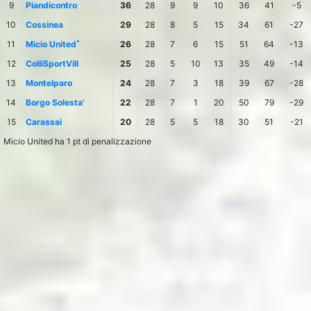
9
Piandicontro
36
28
9
9
10
36
41
-5
10
Cossinea
29
28
8
5
15
34
61
-27
*
11
Micio United
26
28
7
6
15
51
64
-13
12
ColliSportVill
25
28
5
10
13
35
49
-14
13
Montelparo
24
28
7
3
18
39
67
-28
14
Borgo Solesta'
22
28
7
1
20
50
79
-29
15
Carassai
20
28
5
5
18
30
51
-21
Micio United ha 1 pt di penalizzazione