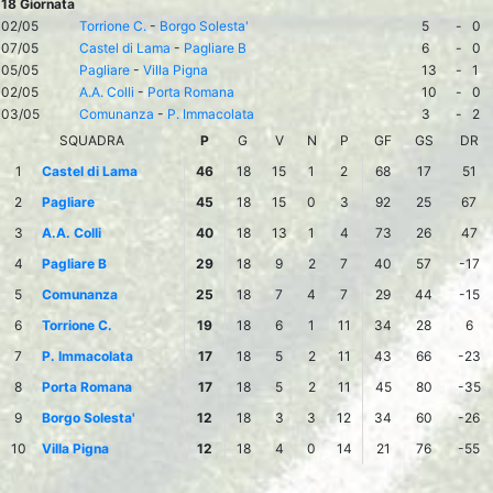
18 Giornata
02/05
Torrione C.
-
Borgo Solesta'
5
-
0
07/05
Castel di Lama
-
Pagliare B
6
-
0
05/05
Pagliare
-
Villa Pigna
13
-
1
02/05
A.A. Colli
-
Porta Romana
10
-
0
03/05
Comunanza
-
P. Immacolata
3
-
2
SQUADRA
P
G
V
N
P
GF
GS
DR
1
Castel di Lama
46
18
15
1
2
68
17
51
2
Pagliare
45
18
15
0
3
92
25
67
3
A.A. Colli
40
18
13
1
4
73
26
47
4
Pagliare B
29
18
9
2
7
40
57
-17
5
Comunanza
25
18
7
4
7
29
44
-15
6
Torrione C.
19
18
6
1
11
34
28
6
7
P. Immacolata
17
18
5
2
11
43
66
-23
8
Porta Romana
17
18
5
2
11
45
80
-35
9
Borgo Solesta'
12
18
3
3
12
34
60
-26
10
Villa Pigna
12
18
4
0
14
21
76
-55