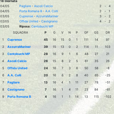
18 Giornata
04/05
Pagliare
-
Ascoli Calcio
2
-
4
04/05
Porta Romana B
-
A.A. Colli
2
-
1
03/05
Cuprense
-
AzzurraMariner
3
-
2
02/05
Offida United
-
Castignano
4
-
2
03/05
Riposa:
Centobuchi MP
SQUADRA
P
G
V
N
P
GF
GS
DR
1
Cuprense
45
16
15
0
1
111
14
97
2
AzzurraMariner
39
15
13
0
2
114
11
103
3
Centobuchi MP
28
16
9
1
6
48
27
21
4
Ascoli Calcio
26
15
8
2
5
61
35
26
5
Offida United
24
16
7
3
6
50
58
-8
6
A.A. Colli
20
16
6
2
8
40
65
-25
7
Pagliare
13
16
4
1
11
27
78
-51
8
Castignano
7
16
1
4
11
23
84
-61
9
Porta Romana B
4
16
1
1
14
13
115
-102