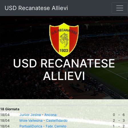
USD Recanatese Allievi
USD RECANATESE
ALLIEVI
18 Giornata
18/04
Junior Jesina
-
Ancona
0
-
6
18/04
Moie Vallesina
-
Castelfidardo
2
-
3
18/04
PortualiDorica
-
Fabr. Cerreto
1
-
2