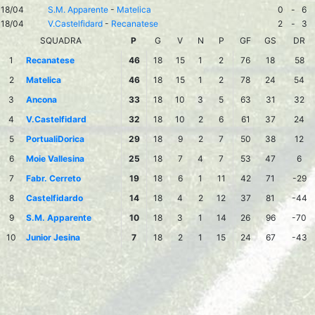
18/04
S.M. Apparente
-
Matelica
0
-
6
18/04
V.Castelfidard
-
Recanatese
2
-
3
SQUADRA
P
G
V
N
P
GF
GS
DR
1
Recanatese
46
18
15
1
2
76
18
58
2
Matelica
46
18
15
1
2
78
24
54
3
Ancona
33
18
10
3
5
63
31
32
4
V.Castelfidard
32
18
10
2
6
61
37
24
5
PortualiDorica
29
18
9
2
7
50
38
12
6
Moie Vallesina
25
18
7
4
7
53
47
6
7
Fabr. Cerreto
19
18
6
1
11
42
71
-29
8
Castelfidardo
14
18
4
2
12
37
81
-44
9
S.M. Apparente
10
18
3
1
14
26
96
-70
10
Junior Jesina
7
18
2
1
15
24
67
-43