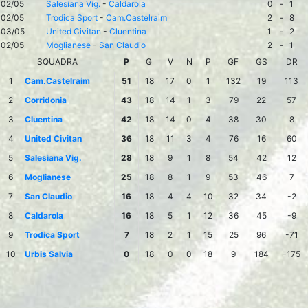
02/05
Salesiana Vig.
-
Caldarola
0
-
1
02/05
Trodica Sport
-
Cam.Castelraim
2
-
8
03/05
United Civitan
-
Cluentina
1
-
2
02/05
Moglianese
-
San Claudio
2
-
1
SQUADRA
P
G
V
N
P
GF
GS
DR
1
Cam.Castelraim
51
18
17
0
1
132
19
113
2
Corridonia
43
18
14
1
3
79
22
57
3
Cluentina
42
18
14
0
4
38
30
8
4
United Civitan
36
18
11
3
4
76
16
60
5
Salesiana Vig.
28
18
9
1
8
54
42
12
6
Moglianese
25
18
8
1
9
53
46
7
7
San Claudio
16
18
4
4
10
32
34
-2
8
Caldarola
16
18
5
1
12
36
45
-9
9
Trodica Sport
7
18
2
1
15
25
96
-71
10
Urbis Salvia
0
18
0
0
18
9
184
-175